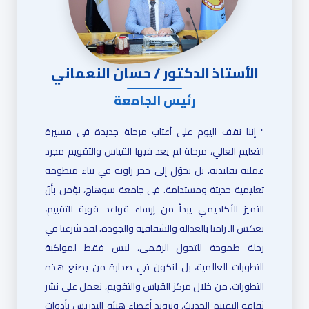
الأستاذ الدكتور / حسان النعماني
رئيس الجامعة
" إننا نقف اليوم على أعتاب مرحلة جديدة في مسيرة
التعليم العالي، مرحلة لم يعد فيها القياس والتقويم مجرد
عملية تقليدية، بل تحوّل إلى حجر زاوية في بناء منظومة
تعليمية حديثة ومستدامة. في جامعة سوهاج، نؤمن بأنّ
التميز الأكاديمي يبدأ من إرساء قواعد قوية للتقييم،
تعكس التزامنا بالعدالة والشفافية والجودة. لقد شرعنا في
رحلة طموحة للتحول الرقمي، ليس فقط لمواكبة
التطورات العالمية، بل لنكون في صدارة من يصنع هذه
التطورات. من خلال مركز القياس والتقويم، نعمل على نشر
ثقافة التقييم الحديث، وتزويد أعضاء هيئة التدريس بأدوات